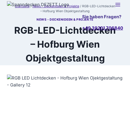
Zum
Startseite
/
News - Deckenideen & Projekte
/
RGB-LED-Lichtdecken
Inhalt
– Hofburg Wien Objektgestaltung
Sie haben Fragen?
springen
NEWS - DECKENIDEEN & PROJEKTE
RGB-LED-Lichtdecken
+49 39201.706840
– Hofburg Wien
Objektgestaltung