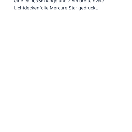
eine ca. 4,35m lange und 2,5m breite ovale
Lichtdeckenfolie Mercure Star gedruckt.