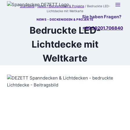
Zum
Startseite
/
News - Deckenideen & Projekte
/
Bedruckte LED-
Inhalt
Lichtdecke mit Weltkarte
Sie haben Fragen?
springen
NEWS - DECKENIDEEN & PROJEKTE
Bedruckte LED-
+49 39201.706840
Lichtdecke mit
Weltkarte